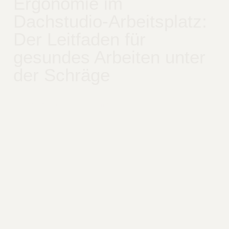
Ergonomie im
Dachstudio-Arbeitsplatz:
Der Leitfaden für
gesundes Arbeiten unter
der Schräge
Ergonomisch im Dachstudio arbeiten mit passenden Möbeln,
Licht und Klima. Checklisten und Tipps für gesunde
Entscheidungen im Homeoffice.