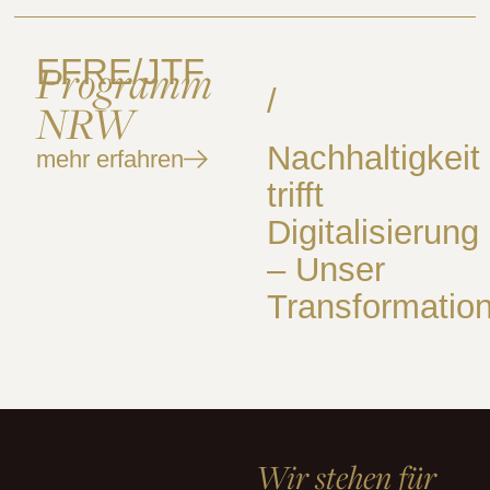
EFRE/JTF
Programm
/
NRW
Nachhaltigkeit
mehr erfahren
trifft
Digitalisierung
– Unser
Transformation
Wir stehen für