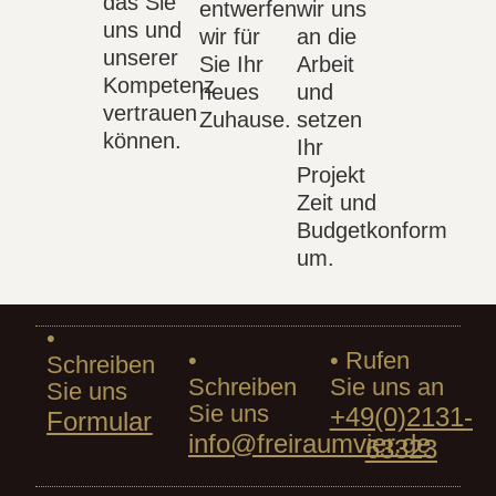
das Sie
entwerfen
wir uns
uns und
wir für
an die
unserer
Sie Ihr
Arbeit
Kompetenz
neues
und
vertrauen
Zuhause.
setzen
können.
Ihr
Projekt
Zeit und
Budgetkonform
um.
•
•
• Rufen
Schreiben
Schreiben
Sie uns an
Sie uns
Sie uns
+49(0)2131-
Formular
info@freiraumvier.de
63323