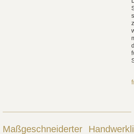
s
w
f
Maßgeschneiderter
Handwerkl