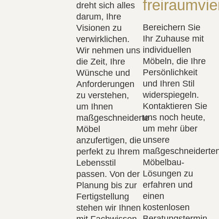
freiraumvie
dreht sich alles
darum, Ihre
Bereichern Sie
Visionen zu
Ihr Zuhause mit
verwirklichen.
individuellen
Wir nehmen uns
Möbeln, die Ihre
die Zeit, Ihre
Persönlichkeit
Wünsche und
und Ihren Stil
Anforderungen
widerspiegeln.
zu verstehen,
Kontaktieren Sie
um Ihnen
uns noch heute,
maßgeschneiderte
um mehr über
Möbel
unsere
anzufertigen, die
maßgeschneiderte
perfekt zu Ihrem
Möbelbau-
Lebensstil
Lösungen zu
passen. Von der
erfahren und
Planung bis zur
einen
Fertigstellung
kostenlosen
stehen wir Ihnen
Beratungstermin