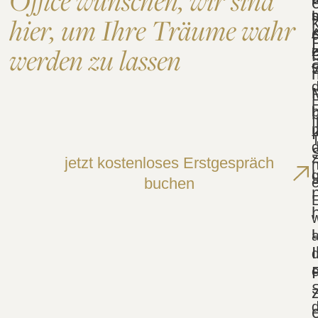
Office wünschen, wir sind
s
hier, um Ihre Träume wahr
werden zu lassen
e
d
P
F
b
I
jetzt kostenloses Erstgespräch
buchen
E
w
S