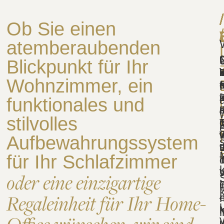
/
/
/
/
/
Ob Sie einen
/
atemberaubenden
N
Blickpunkt für Ihr
Wohnzimmer, ein
f
e
i
s
f
m
funktionales und
d
P
stilvolles
p
g
I
w
Aufbewahrungssystem
I
für Ihr Schlafzimmer
I
s
oder eine einzigartige
i
Regaleinheit für Ihr Home-
e
M
i