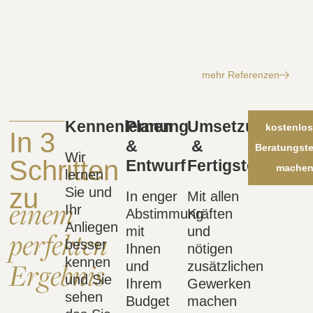
mehr Referenzen
Kennenlernen
Planung
Umsetzung
kostenlo
In 3
&
&
Beratungst
Wir
Schritten
Entwurf
Fertigstellung
mache
lernen
zu
Sie und
In enger
Mit allen
einem
Ihr
Abstimmung
Kräften
Anliegen
mit
und
perfekten
besser
Ihnen
nötigen
kennen
Ergebnis
und
zusätzlichen
und Sie
Ihrem
Gewerken
sehen
Budget
machen