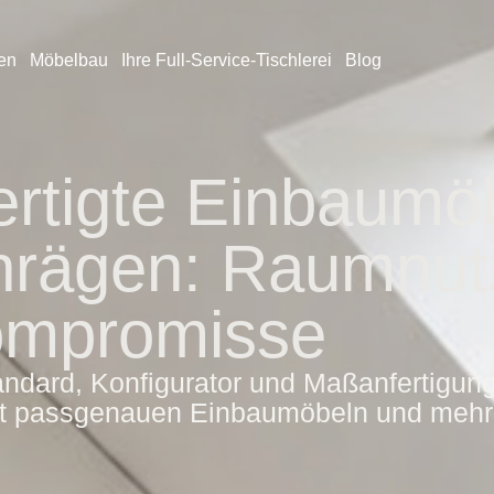
en
Möbelbau
Ihre Full-Service-Tischlerei
Blog
rtigte Einbaumöb
hrägen: Raumnut
ompromisse
andard, Konfigurator und Maßanfertigung
it passgenauen Einbaumöbeln und mehr