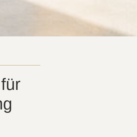
für
ng