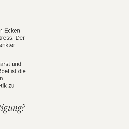
en Ecken
tress. Der
enkter
arst und
el ist die
en
tik zu
tigung?