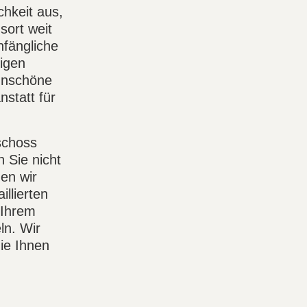
hkeit aus,
sort weit
nfängliche
rigen
unschöne
nstatt für
schoss
 Sie nicht
en wir
llierten
 Ihrem
ln. Wir
ie Ihnen