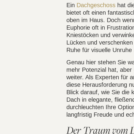
Ein
Dachgeschoss
hat di
bietet oft einen fantasti
oben im Haus. Doch wenn 
Euphorie oft in Frustrati
Kniestöcken und verwink
Lücken und verschenken we
Ruhe für visuelle Unruhe 
Genau hier stehen Sie wa
mehr Potenzial hat, aber
weiter. Als Experten für
diese Herausforderung nur
Blick darauf, wie Sie di
Dach in elegante, fließe
durchleuchten Ihre Optio
langfristig Freude und ec
Der Traum vom Da