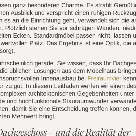
esen ganz besonderen Charme. Es strahlt Gemütlic
schen Ausblick und verspricht einen ruhigen Rückzug
es an die Einrichtung geht, verwandelt sich die a
on. Plötzlich stehen Sie vor schrägen Wänden, nied
elten Ecken. Standardmöbel passen nicht, lassen 
rtvollen Platz. Das Ergebnis ist eine Optik, die a
sorgt.
hrscheinlich gerade. Sie wissen, dass Ihr Dachge
 die üblichen Lösungen aus dem Möbelhaus bringen
 anspruchsvollen Innenausbau bei
Freiraumvier
kenn
 zu gut. In diesem Leitfaden werfen wir einen detai
e komplexen architektonischen Gegebenheiten unter
nde und hochfunktionale Stauraumwunder verwande
nen, damit Sie eine Entscheidung treffen können, d
hten Mehrwert bringt.
chgeschoss – und die Realität der