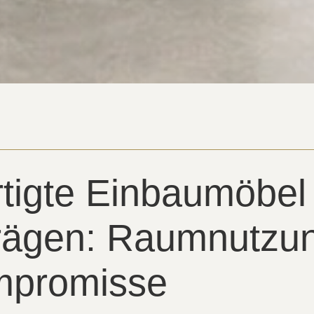
tigte Einbaumöbel 
rägen: Raumnutzu
mpromisse