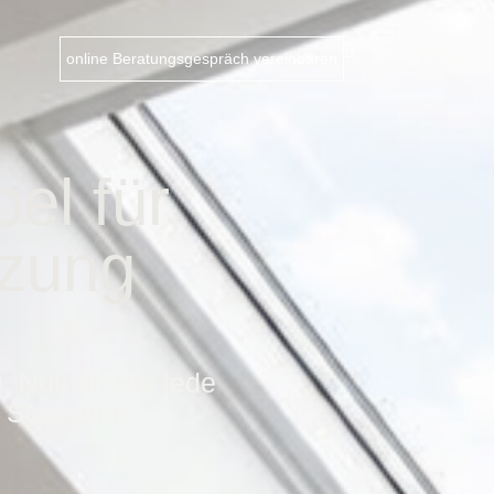
online Beratungsgespräch vereinbaren
el für
zung
. Nutzen Sie jede
 Stauraum.