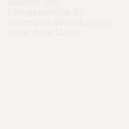
Akustik und
Klimakontrolle für
optimalen Wohnkomfort
unter dem Dach
Vergleichen Sie Schallschutz, Dämmung und Lüftung im
Dachgeschoss. So planen Sie Ruhe, Hitzeschutz und
effizientes Raumklima ohne Kompromisse.