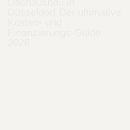
Dachausbau in
Düsseldorf Der ultimative
Kosten- und
Finanzierungs-Guide
2026
Prüfen Sie Statik, Feuchteschutz, Schallschutz und
Genehmigung. Mit Lösungen, Checkliste und Planungstipps
für einen sicheren Dachausbau