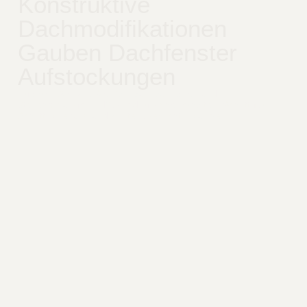
Konstruktive
Dachmodifikationen
Gauben Dachfenster
Aufstockungen
Erfahren Sie, wie Sie Dachausbau planen und
Genehmigungen in Düsseldorf sicher erhalten. Schritt-für-
Schritt-Anleitung und Kostenübersicht inklusive.