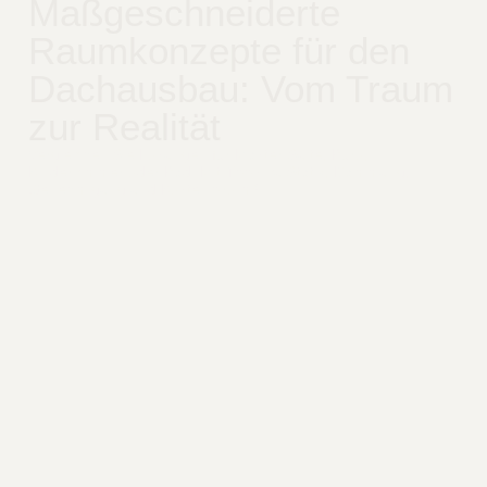
Maßgeschneiderte
Raumkonzepte für den
Dachausbau: Vom Traum
zur Realität
Vergleichen Sie Lösungen für Master-Suite, Büro,
Kinderzimmer oder Bad. Mit Tipps zu Statik, Dämmung,
Genehmigung und Kosten pro m².