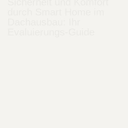
Sicherheit und Komfort
durch Smart Home im
Dachausbau: Ihr
Evaluierungs-Guide
Vergleichen Sie Smart Home Lösungen für den Dachausbau.
Mehr Sicherheit, besseres Klima, smarte Integration und klare
Tipps für die Systemwahl.