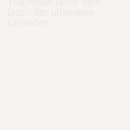
Traumbad unter dem
Dach der ultimative
Leitfaden
Erfahren Sie, wie Sie Ihr Dachbad mit optimaler
Raumplanung, passenden Maßen und cleveren Lösungen
perfekt gestalten und nutzen können.