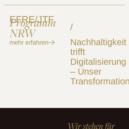
EFRE/JTF
Programm
/
NRW
Nachhaltigkeit
mehr erfahren
trifft
Digitalisierung
– Unser
Transformation
Wir stehen für