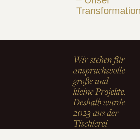
– Unser
Transformation
Wir stehen für
anspruchsvolle
große und
kleine Projekte.
Deshalb wurde
2023 aus der
Tischlerei
Hermans die