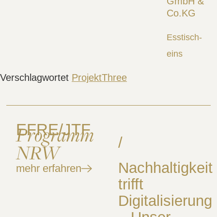
Esstisch-
eins
Verschlagwortet
ProjektThree
EFRE/JTF
Programm
/
NRW
Nachhaltigkeit
mehr erfahren
trifft
Digitalisierung