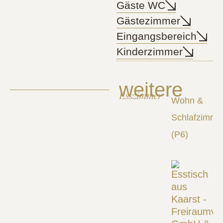
Gäste WC
Gästezimmer
Eingangsbereich
Kinderzimmer
weitere
Esszimmer
Wohn &
Schlafzimme
(P6)